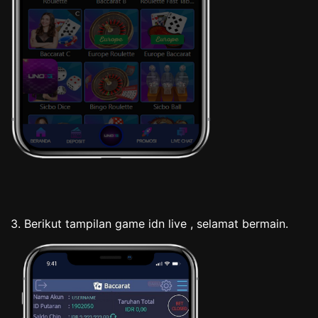
3. Berikut tampilan game idn live , selamat bermain.