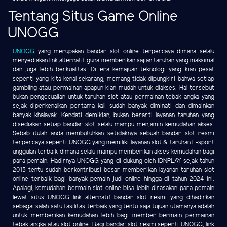
Tentang Situs Game Online
UNOGG
UNOGG
yang merupakan bandar slot online terpercaya dimana selalu
menyediakan link alternatif guna memberikan sajian taruhan yang maksimal
dan juga lebih berkualitas. Di era kemajuan teknologi yang kian pesat
seperti yang kita kenal sekarang, memang tidak dipungkiri bahwa setiap
gambling atau permainan apapun kian mudah untuk diakses. Hal tersebut
bukan pengecualian untuk taruhan slot atau permainan tebak angka yang
sejak diperkenalkan pertama kali sudah banyak diminati dan dimainkan
banyak khalayak. Kendati demikian, bukan berarti layanan taruhan yang
disediakan setiap bandar slot selalu mampu menjamin kemudahan akses.
Sebab itulah anda membutuhkan setidaknya sebuah bandar slot resmi
terpercaya seperti UNOGG yang memiliki layanan slot & taruhan E-sport
unggulan terbaik dimana selalu mampu memberikan akses kemudahan bagi
para pemain. Hadirnya UNOGG yang di dukung oleh IDNPLAY sejak tahun
2013 tentu sudah berkontribusi besar memberikan layanan taruhan slot
online terbaik bagi banyak pemain judi online hingga di tahun 2024 ini.
Apalagi, kemudahan bermain slot online bisa lebih dirasakan para pemain
lewat situs UNOGG link alternatif bandar slot resmi yang dihadirkan
sebagai salah satu fasilitas terbaik yang tentu saja tujuan utamanya adalah
untuk memberikan kemudahan lebih bagi member bermain permainan
tebak angka atau slot online. Bagi bandar slot resmi seperti UNOGG, link