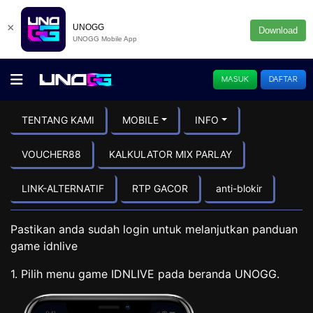
×
UNOGG
Download
UNOGG Mobile App
MASUK
DAFTAR
TENTANG KAMI
MOBILE
INFO
VOUCHER88
KALKULATOR MIX PARLAY
LINK-ALTERNATIF
RTP GACOR
anti-blokir
Pastikan anda sudah login untuk melanjutkan panduan
game idnlive
1. Pilih menu game IDNLIVE pada beranda UNOGG.