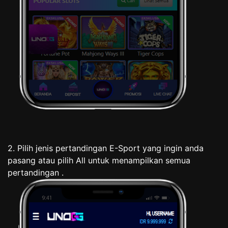
2. Pilih jenis pertandingan E-Sport yang ingin anda
pasang atau pilih All untuk menampilkan semua
pertandingan .