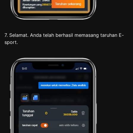
7. Selamat. Anda telah berhasil memasang taruhan E-
sport.