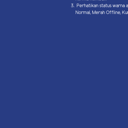
Perhatikan status warna a
Normal, Merah Offline, Ku