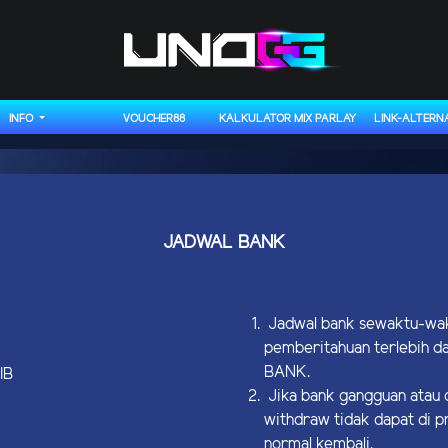
INFO
VOUCHER88
KALKULATOR MIX PARLAY
LINK-ALTERNA
JADWAL BANK
Jadwal bank sewaktu-wak
pemberitahuan terlebih da
BANK.
IB
Jika bank gangguan atau o
withdraw tidak dapat di 
normal kembali.