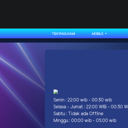
TENTANG KAMI
MOBILE
Senin : 22:00 wib - 00:30 wib
Selasa - Jumat : 22:00 WIB - 00:30 W
Sabtu : Tidak ada Offline
Minggu : 00:00 wib - 05:00 wib