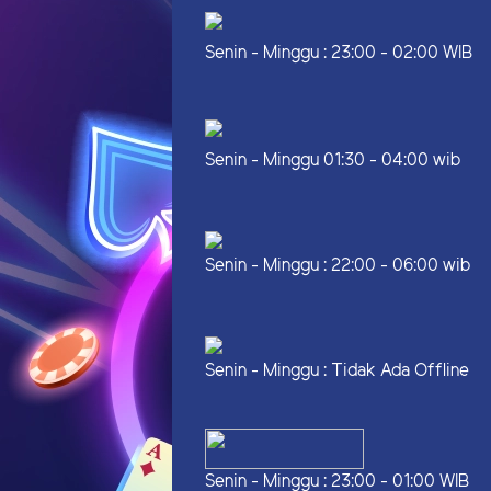
Senin - Minggu : 23:00 - 02:00 WIB
Senin - Minggu 01:30 - 04:00 wib
Senin - Minggu : 22:00 - 06:00 wib
Senin - Minggu : Tidak Ada Offline
Senin - Minggu : 23:00 - 01:00 WIB