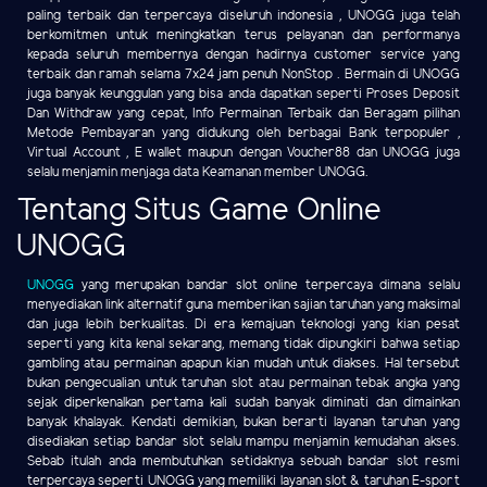
paling terbaik dan terpercaya diseluruh indonesia , UNOGG juga telah
berkomitmen untuk meningkatkan terus pelayanan dan performanya
kepada seluruh membernya dengan hadirnya customer service yang
terbaik dan ramah selama 7x24 jam penuh NonStop . Bermain di UNOGG
juga banyak keunggulan yang bisa anda dapatkan seperti Proses Deposit
Dan Withdraw yang cepat, Info Permainan Terbaik dan Beragam pilihan
Metode Pembayaran yang didukung oleh berbagai Bank terpopuler ,
Virtual Account , E wallet maupun dengan Voucher88 dan UNOGG juga
selalu menjamin menjaga data Keamanan member UNOGG.
Tentang Situs Game Online
UNOGG
UNOGG
yang merupakan bandar slot online terpercaya dimana selalu
menyediakan link alternatif guna memberikan sajian taruhan yang maksimal
dan juga lebih berkualitas. Di era kemajuan teknologi yang kian pesat
seperti yang kita kenal sekarang, memang tidak dipungkiri bahwa setiap
gambling atau permainan apapun kian mudah untuk diakses. Hal tersebut
bukan pengecualian untuk taruhan slot atau permainan tebak angka yang
sejak diperkenalkan pertama kali sudah banyak diminati dan dimainkan
banyak khalayak. Kendati demikian, bukan berarti layanan taruhan yang
disediakan setiap bandar slot selalu mampu menjamin kemudahan akses.
Sebab itulah anda membutuhkan setidaknya sebuah bandar slot resmi
terpercaya seperti UNOGG yang memiliki layanan slot & taruhan E-sport