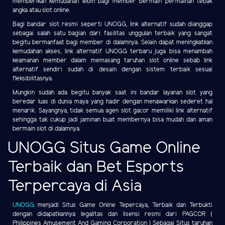
memberikan kemudahan lebih bagi member bermain permainan tebak
angka atau slot online.
Bagi bandar slot resmi seperti UNOGG, link alternatif sudah dianggap
sebagai salah satu bagian dari fasilitas unggulan terbaik yang sangat
begitu bermanfaat bagi member di dalamnya. Selain dapat meningkatkan
kemudahan akses, link alternatif UNOGG terbaru juga bisa menambah
keamanan member dalam memasang taruhan slot online sebab link
alternatif sendiri sudah di desain dengan sistem terbaik sesuai
fleksibilitasnya.
Mungkin sudah ada begitu banyak saat ini bandar layanan slot yang
beredar luas di dunia maya yang hadir dengan menawarkan sederet hal
menarik. Sayangnya, tidak semua agen slot gacor memiliki link alternatif
sehingga tak cukup jadi jaminan buat membernya bisa mudah dan aman
bermain slot di dalamnya.
UNOGG Situs Game Online
Terbaik dan Bet Esports
Terpercaya di Asia
UNOGG
menjadi Situs Game Online Tepercaya, Terbaik dan Terbukti
dengan didapatkannya legalitas dan lisensi resmi dari PAGCOR (
Philippines Amusement And Gaming Corporation ) Sebagai Situs taruhan