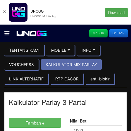
×
UNOGG
Download
UNOGG Mobile App
MASUK
DAFTAR
TENTANG KAMI
MOBILE
INFO
VOUCHER88
KALKULATOR MIX PARLAY
LINK-ALTERNATIF
RTP GACOR
anti-blokir