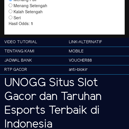
VIDEO TUTORIAL
LINK-ALTERNATIF
TENTANG KAMI
MOBILE
JADWAL BANK
VOUCHER88
RTP GACOR
anti-blokir
UNOGG Situs Slot
Gacor dan Taruhan
Esports Terbaik di
Indonesia