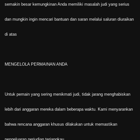
semakin besar kemungkinan Anda memiliki masalah judi yang serius
dan mungkin ingin mencari bantuan dan saran melalui saluran diuraikan
di atas
MENGELOLA PERMAINAN ANDA
Untuk pemain yang sering menikmati judi, tidak jarang menghabiskan
lebih dari anggaran mereka dalam beberapa waktu. Kami menyarankan
bahwa rencana anggaran khusus dilakukan untuk memastikan
pengeluaran perjudian terjangkau.