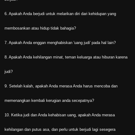
6. Apakah Anda berjudi untuk melarikan diri dari kehidupan yang
membosankan atau hidup tidak bahagia?
7. Apakah Anda enggan menghabiskan 'uang judi' pada hal lain?
8. Apakah Anda kehilangan minat, teman keluarga atau hiburan karena
judi?
9. Setelah kalah, apakah Anda merasa Anda harus mencoba dan
memenangkan kembali kerugian anda secepatnya?
10. Ketika judi dan Anda kehabisan uang, apakah Anda merasa
kehilangan dan putus asa, dan perlu untuk berjudi lagi sesegera