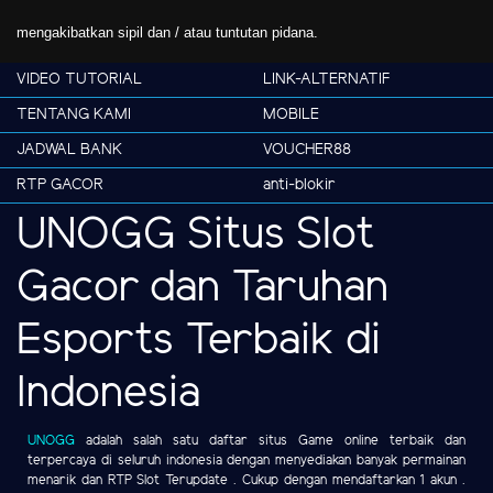
mengakibatkan sipil dan / atau tuntutan pidana.
VIDEO TUTORIAL
LINK-ALTERNATIF
TENTANG KAMI
MOBILE
JADWAL BANK
VOUCHER88
RTP GACOR
anti-blokir
UNOGG Situs Slot
Gacor dan Taruhan
Esports Terbaik di
Indonesia
UNOGG
adalah salah satu daftar situs Game online terbaik dan
terpercaya di seluruh indonesia dengan menyediakan banyak permainan
menarik dan RTP Slot Terupdate . Cukup dengan mendaftarkan 1 akun .