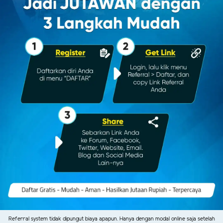
Referral system tidak dipungut biaya apapun. Hanya dengan modal online saja setelah