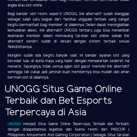
angka atau slot online.
Bagi bandar slot resmi seperti UNOGG, link alternatif sudah dianggap
sebagai salah satu bagian dari fasilitas unggulan terbaik yang sangat
begitu bermanfaat bagi member di dalamnya. Selain dapat meningkatkan
kemudahan akses, link alternatif UNOGG terbaru juga bisa menambah
keamanan member dalam memasang taruhan slot online sebab link
alternatif sendiri sudah di desain dengan sistem terbaik sesuai
fleksibilitasnya.
Mungkin sudah ada begitu banyak saat ini bandar layanan slot yang
beredar luas di dunia maya yang hadir dengan menawarkan sederet hal
menarik. Sayangnya, tidak semua agen slot gacor memiliki link alternatif
sehingga tak cukup jadi jaminan buat membernya bisa mudah dan aman
bermain slot di dalamnya.
UNOGG Situs Game Online
Terbaik dan Bet Esports
Terpercaya di Asia
UNOGG
menjadi Situs Game Online Tepercaya, Terbaik dan Terbukti
dengan didapatkannya legalitas dan lisensi resmi dari PAGCOR (
Philippines Amusement And Gaming Corporation ) Sebagai Situs taruhan