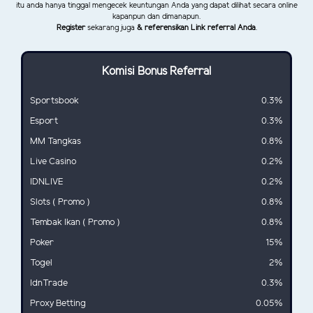
itu anda hanya tinggal mengecek keuntungan Anda yang dapat dilihat secara online
kapanpun dan dimanapun.
Register
sekarang juga
& referensikan Link referral Anda
.
Komisi Bonus Referral
Sportsbook
0.3%
Esport
0.3%
MM Tangkas
0.8%
Live Casino
0.2%
IDNLIVE
0.2%
Slots ( Promo )
0.8%
Tembak Ikan ( Promo )
0.8%
Poker
15%
Togel
2%
IdnTrade
0.3%
Proxy Betting
0.05%