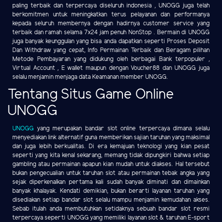
paling terbaik dan terpercaya diseluruh indonesia , UNOGG juga telah
berkomitmen untuk meningkatkan terus pelayanan dan performanya
kepada seluruh membernya dengan hadirnya customer service yang
terbaik dan ramah selama 7x24 jam penuh NonStop . Bermain di UNOGG
juga banyak keunggulan yang bisa anda dapatkan seperti Proses Deposit
Dan Withdraw yang cepat, Info Permainan Terbaik dan Beragam pilihan
Metode Pembayaran yang didukung oleh berbagai Bank terpopuler ,
Virtual Account , E wallet maupun dengan Voucher88 dan UNOGG juga
selalu menjamin menjaga data Keamanan member UNOGG.
Tentang Situs Game Online
UNOGG
UNOGG
yang merupakan bandar slot online terpercaya dimana selalu
menyediakan link alternatif guna memberikan sajian taruhan yang maksimal
dan juga lebih berkualitas. Di era kemajuan teknologi yang kian pesat
seperti yang kita kenal sekarang, memang tidak dipungkiri bahwa setiap
gambling atau permainan apapun kian mudah untuk diakses. Hal tersebut
bukan pengecualian untuk taruhan slot atau permainan tebak angka yang
sejak diperkenalkan pertama kali sudah banyak diminati dan dimainkan
banyak khalayak. Kendati demikian, bukan berarti layanan taruhan yang
disediakan setiap bandar slot selalu mampu menjamin kemudahan akses.
Sebab itulah anda membutuhkan setidaknya sebuah bandar slot resmi
terpercaya seperti UNOGG yang memiliki layanan slot & taruhan E-sport