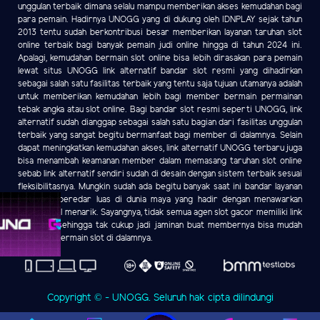
unggulan terbaik dimana selalu mampu memberikan akses kemudahan bagi
para pemain. Hadirnya UNOGG yang di dukung oleh IDNPLAY sejak tahun
2013 tentu sudah berkontribusi besar memberikan layanan taruhan slot
online terbaik bagi banyak pemain judi online hingga di tahun 2024 ini.
Apalagi, kemudahan bermain slot online bisa lebih dirasakan para pemain
lewat situs UNOGG link alternatif bandar slot resmi yang dihadirkan
sebagai salah satu fasilitas terbaik yang tentu saja tujuan utamanya adalah
untuk memberikan kemudahan lebih bagi member bermain permainan
tebak angka atau slot online. Bagi bandar slot resmi seperti UNOGG, link
alternatif sudah dianggap sebagai salah satu bagian dari fasilitas unggulan
terbaik yang sangat begitu bermanfaat bagi member di dalamnya. Selain
dapat meningkatkan kemudahan akses, link alternatif UNOGG terbaru juga
bisa menambah keamanan member dalam memasang taruhan slot online
sebab link alternatif sendiri sudah di desain dengan sistem terbaik sesuai
fleksibilitasnya. Mungkin sudah ada begitu banyak saat ini bandar layanan
slot yang beredar luas di dunia maya yang hadir dengan menawarkan
sederet hal menarik. Sayangnya, tidak semua agen slot gacor memiliki link
alternatif sehingga tak cukup jadi jaminan buat membernya bisa mudah
dan aman bermain slot di dalamnya.
Copyright © - UNOGG. Seluruh hak cipta dilindungi